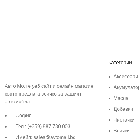
Абонирай се
Бъди първия който ще ознае за всичките ни промоции.
Категории
Аксесоари
Авто Мол е уеб сайт и онлайн магазин
Акумулато
който предлага всичко за вашият
Масла
автомобил.
Добавки
София
Чистачки
Тел.: (+359) 887 780 003
Всички
Имейл: sales@avtomall.bg