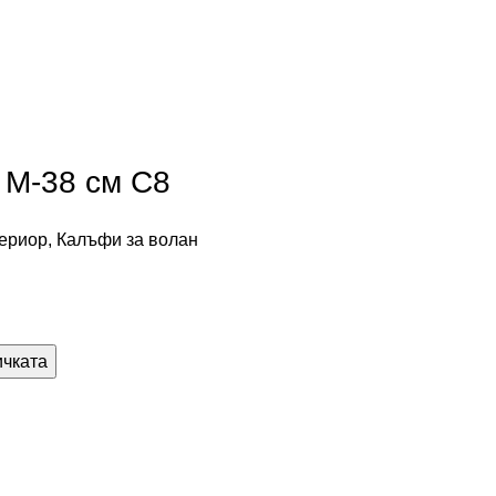
 М-38 см С8
ериор
,
Калъфи за волан
ичката