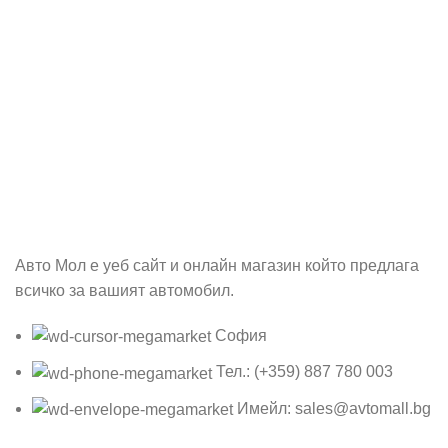
Абонирай се
Бъди първия който ще ознае за всичките ни промоции.
Авто Мол е уеб сайт и онлайн магазин който предлага
всичко за вашият автомобил.
София
Тел.: (+359) 887 780 003
Имейл: sales@avtomall.bg