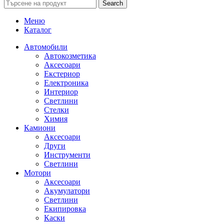
Search
Меню
Каталог
Автомобили
Автокозметика
Аксесоари
Екстериор
Електроника
Интериор
Светлини
Стелки
Химия
Камиони
Аксесоари
Други
Инструменти
Светлини
Мотори
Аксесоари
Акумулатори
Светлини
Екипировка
Каски