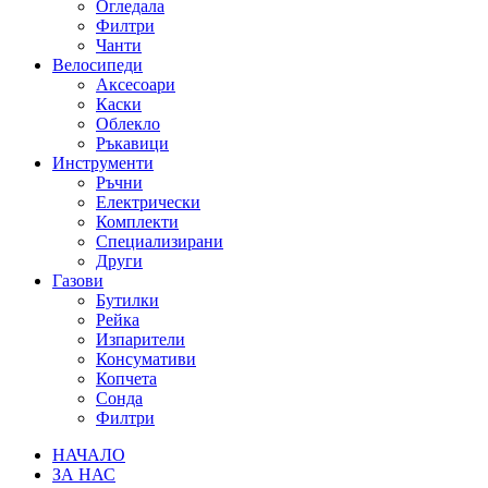
Огледала
Филтри
Чанти
Велосипеди
Аксесоари
Каски
Облекло
Ръкавици
Инструменти
Ръчни
Електрически
Комплекти
Специализирани
Други
Газови
Бутилки
Рейка
Изпарители
Консумативи
Копчета
Сонда
Филтри
НАЧАЛО
ЗА НАС