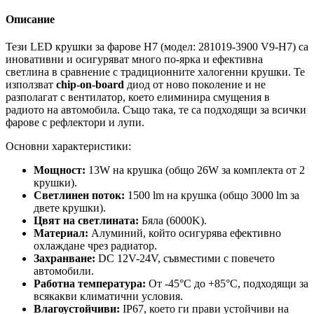
Описание
Тези LED крушки за фарове H7 (модел: 281019-3900 V9-H7) са
иновативни и осигуряват много по-ярка и ефективна
светлина в сравнение с традиционните халогенни крушки. Те
използват
chip-on-board
диод от ново поколение и не
разполагат с вентилатор, което елиминира смущения в
радиото на автомобила. Също така, те са подходящи за всички
фарове с рефлектори и лупи.
Основни характеристики:
Мощност:
13W на крушка (общо 26W за комплекта от 2
крушки).
Светлинен поток:
1500 lm на крушка (общо 3000 lm за
двете крушки).
Цвят на светлината:
Бяла (6000K).
Материал:
Алуминий, който осигурява ефективно
охлаждане чрез радиатор.
Захранване:
DC 12V-24V, съвместими с повечето
автомобили.
Работна температура:
От -45°C до +85°C, подходящи за
всякакви климатични условия.
Влагоустойчиви:
IP67, което ги прави устойчиви на