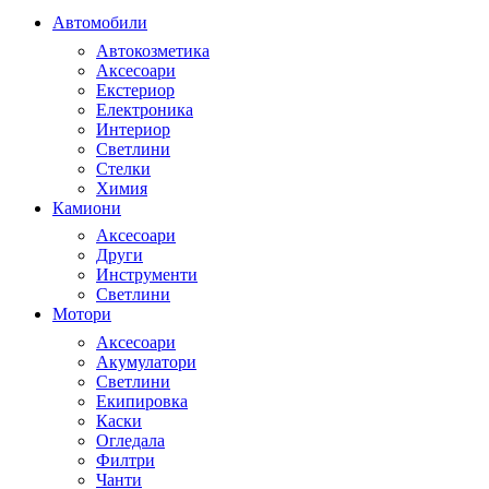
Автомобили
Автокозметика
Аксесоари
Екстериор
Електроника
Интериор
Светлини
Стелки
Химия
Камиони
Аксесоари
Други
Инструменти
Светлини
Мотори
Аксесоари
Акумулатори
Светлини
Екипировка
Каски
Огледала
Филтри
Чанти