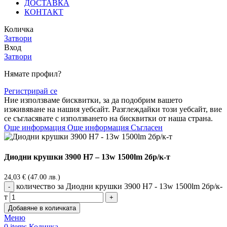
ДОСТАВКА
КОНТАКТ
Количка
Затвори
Вход
Затвори
Нямате профил?
Регистрирай се
Ние използваме бисквитки, за да подобрим вашето
изживяване на нашия уебсайт. Разглеждайки този уебсайт, вие
се съгласявате с използването на бисквитки от наша страна.
Още информация
Още информация
Съгласен
Диодни крушки 3900 H7 – 13w 1500lm 2бр/к-т
24,03
€
(47.00 лв.)
количество за Диодни крушки 3900 H7 - 13w 1500lm 2бр/к-
т
Добавяне в количката
Меню
0
items
Количка