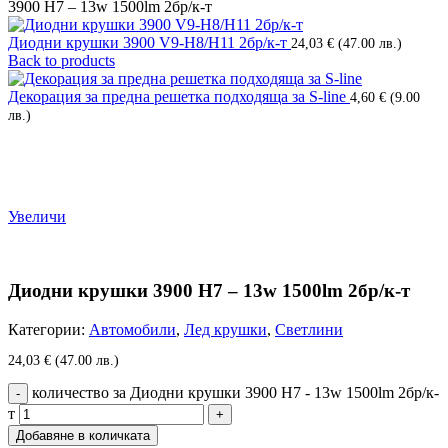
3900 H7 – 13w 1500lm 2бр/к-т
Диодни крушки 3900 V9-H8/H11 2бр/к-т
24,03
€
(47.00 лв.)
Back to products
Декорация за предна решетка подходяща за S-line
4,60
€
(9.00
лв.)
Увеличи
Диодни крушки 3900 H7 – 13w 1500lm 2бр/к-т
Категории:
Автомобили
,
Лед крушки
,
Светлини
24,03
€
(47.00 лв.)
количество за Диодни крушки 3900 H7 - 13w 1500lm 2бр/к-
т
Добавяне в количката