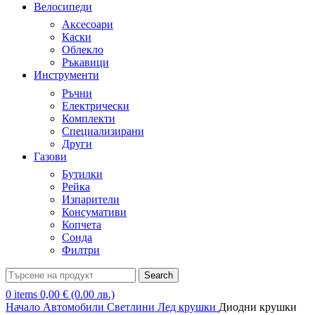
Велосипеди
Аксесоари
Каски
Облекло
Ръкавици
Инструменти
Ръчни
Електрически
Комплекти
Специализирани
Други
Газови
Бутилки
Рейка
Изпарители
Консумативи
Копчета
Сонда
Филтри
Search
0
items
0,00
€
(0.00 лв.)
Начало
Автомобили
Светлини
Лед крушки
Диодни крушки