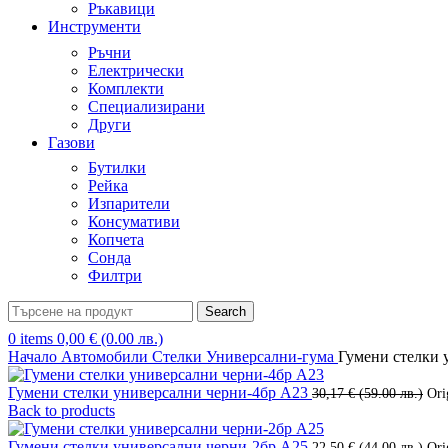
Ръкавици
Инструменти
Ръчни
Електрически
Комплекти
Специализирани
Други
Газови
Бутилки
Рейка
Изпарители
Консумативи
Копчета
Сонда
Филтри
Search
0
items
0,00
€
(0.00 лв.)
Начало
Автомобили
Стелки
Универсални-гума
Гумени стелки 
Гумени стелки универсални черни-4бр А23
30,17
€
(59.00 лв.)
Ori
Back to products
Гумени стелки универсални черни-2бр А25
22,50
€
(44.00 лв.)
Ori