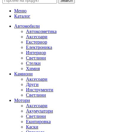
Search
Меню
Каталог
Автомобили
Автокозметика
Аксесоари
Екстериор
Електроника
Интериор
Светлини
Стелки
Химия
Камиони
Аксесоари
Други
Инструменти
Светлини
Мотори
Аксесоари
Акумулатори
Светлини
Екипировка
Каски