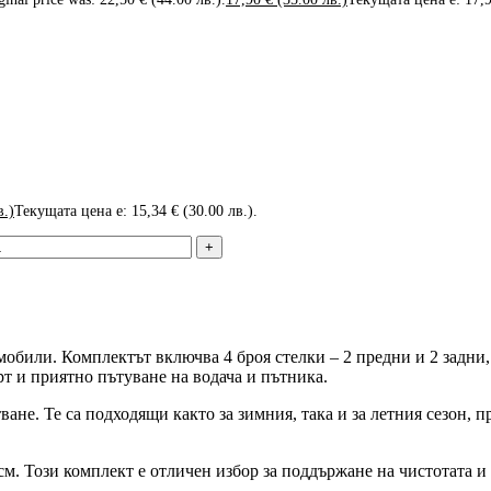
в.)
Текущата цена е: 15,34 € (30.00 лв.).
обили. Комплектът включва 4 броя стелки – 2 предни и 2 задни,
т и приятно пътуване на водача и пътника.
стване. Те са подходящи както за зимния, така и за летния сезон
6см. Този комплект е отличен избор за поддържане на чистотата 