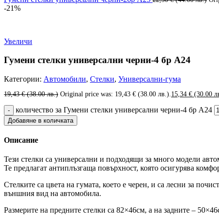
-21%
Увеличи
Гумени стелки универсални черни-4 бр А24
Категории:
Автомобили
,
Стелки
,
Универсални-гума
19,43
€
(38.00 лв.)
Original price was: 19,43 € (38.00 лв.).
15,34
€
(30.00 л
количество за Гумени стелки универсални черни-4 бр А24
Добавяне в количката
Описание
Тези стелки са универсални и подходящи за много модели автом
Те предлагат антиплъзгаща повърхност, която осигурява комфор
Стелките са цвета на гумата, което е черен, и са лесни за почи
външния вид на автомобила.
Размерите на предните стелки са 82×46см, а на задните – 50×4