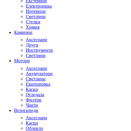
Екстериор
Електроника
Интериор
Светлини
Стелки
Химия
Камиони
Аксесоари
Други
Инструменти
Светлини
Мотори
Аксесоари
Акумулатори
Светлини
Екипировка
Каски
Огледала
Филтри
Чанти
Велосипеди
Аксесоари
Каски
Облекло