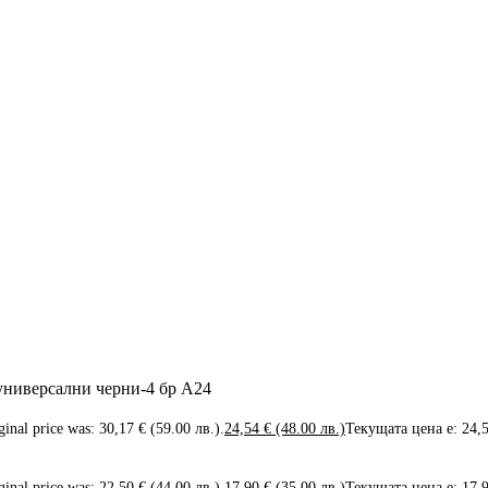
универсални черни-4 бр А24
ginal price was: 30,17 € (59.00 лв.).
24,54
€
(48.00 лв.)
Текущата цена е: 24,5
ginal price was: 22,50 € (44.00 лв.).
17,90
€
(35.00 лв.)
Текущата цена е: 17,9