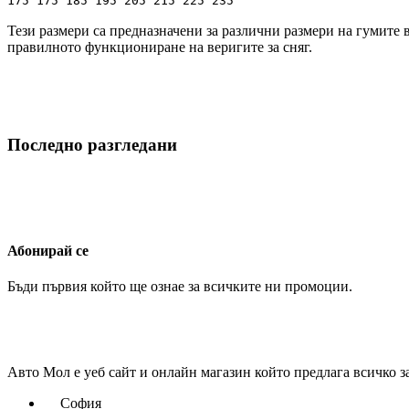
175
175
185
195
205
215
225
235
Тези размери са предназначени за различни размери на гумите в
правилното функциониране на веригите за сняг.
Последно разгледани
Абонирай се
Бъди първия който ще ознае за всичките ни промоции.
Авто Мол е уеб сайт и онлайн магазин който предлага всичко з
София