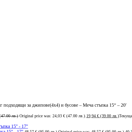
г подходящи за джипове(4х4) и бусове – Меча стъпка 15“ – 20′
(47.00 лв.)
Original price was: 24,03 € (47.00 лв.).
19,94
€
(39.00 лв.)
Текущат
 15'' - 17''
48,57
€
(95.00 лв.)
Original price was: 48,57 € (95.00 лв.).
40,