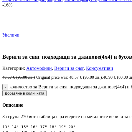
-16%
Увеличи
Вериги за сняг подходящи за джипове(4х4) и бусов
Категории:
Автомобили
,
Вериги за сняг
,
Консумативи
48,57
€
(95.00 лв.)
Original price was: 48,57 € (95.00 лв.).
40,90
€
(80.00 л
количество за Вериги за сняг подходящи за джипове(4х4) и бу
Добавяне в количката
Описание
За група 270 вота таблица с размерите на металните вериги за с
13
" 14"
15
" 16"
17
" 18"
19
" 20"