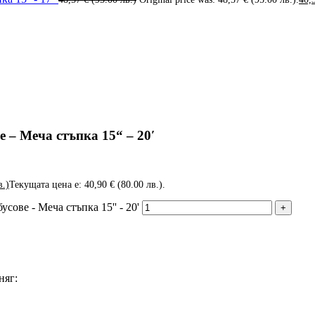
е – Меча стъпка 15“ – 20′
в.)
Текущата цена е: 40,90 € (80.00 лв.).
сове - Меча стъпка 15'' - 20'
няг: