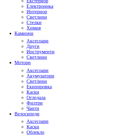
Екстериор
Електроника
Интериор
Светлини
Стелки
Химия
Камиони
Аксесоари
Други
Инструменти
Светлини
Мотори
Аксесоари
Акумулатори
Светлини
Екипировка
Каски
Огледала
Филтри
Чанти
Велосипеди
Аксесоари
Каски
Облекло