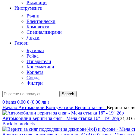
Ръкавици
Инструменти
Ръчни
Електрически
Комплекти
Специализирани
Други
Газови
Бутилки
Рейка
Изпарители
Консумативи
Копчета
Сонда
Филтри
Search
0
items
0,00
€
(0.00 лв.)
Начало
Автомобили
Консумативи
Вериги за сняг
Вериги за сня
Автомобилни вериги за сняг - Меча стъпка 16'' - 19'' 2бр
24,03
€
Back to products
Вериги за сняг подходящи за джипове(4х4) и бусове - Меча стъпка