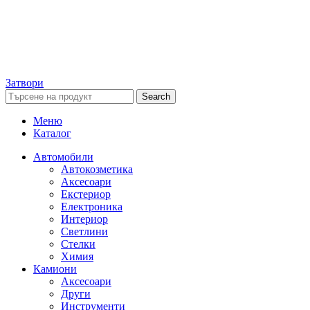
Затвори
Search
Меню
Каталог
Автомобили
Автокозметика
Аксесоари
Екстериор
Електроника
Интериор
Светлини
Стелки
Химия
Камиони
Аксесоари
Други
Инструменти