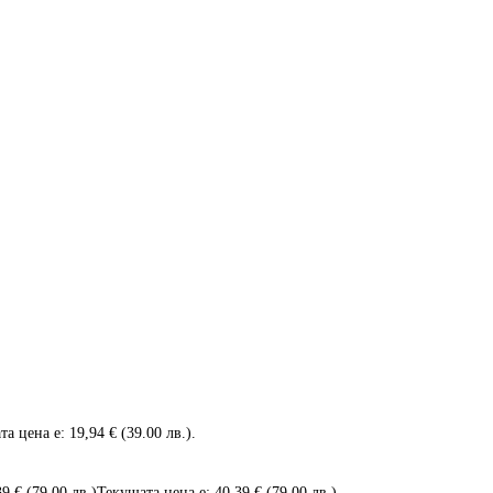
а цена е: 19,94 € (39.00 лв.).
39
€
(79.00 лв.)
Текущата цена е: 40,39 € (79.00 лв.).