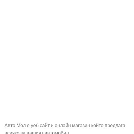
Абонирай се
Бъди първия който ще ознае за всичките ни промоции.
Авто Мол е уеб сайт и онлайн магазин който предлага
всичко за вашият автомобил.