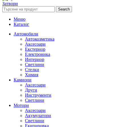
Затвори
Search
Меню
Каталог
Автомобили
Автокозметика
Аксесоари
Екстериор
Електроника
Интериор
Светлини
Стелки
Химия
Камиони
Аксесоари
Други
Инструменти
Светлини
Мотори
Аксесоари
Акумулатори
Светлини
Екипировка