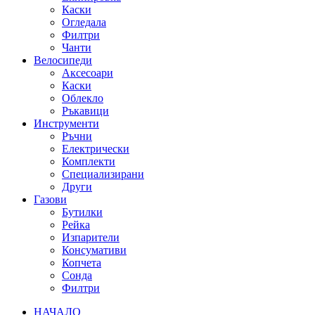
Каски
Огледала
Филтри
Чанти
Велосипеди
Аксесоари
Каски
Облекло
Ръкавици
Инструменти
Ръчни
Електрически
Комплекти
Специализирани
Други
Газови
Бутилки
Рейка
Изпарители
Консумативи
Копчета
Сонда
Филтри
НАЧАЛО