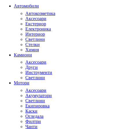
Автомобили
Автокозметика
Аксесоари
Екстериор
Електроника
Интериор
Светлини
Стелки
Химия
Камиони
Аксесоари
Други
Инструменти
Светлини
Мотори
Аксесоари
Акумулатори
Светлини
Екипировка
Каски
Огледала
Филтри
Чанти