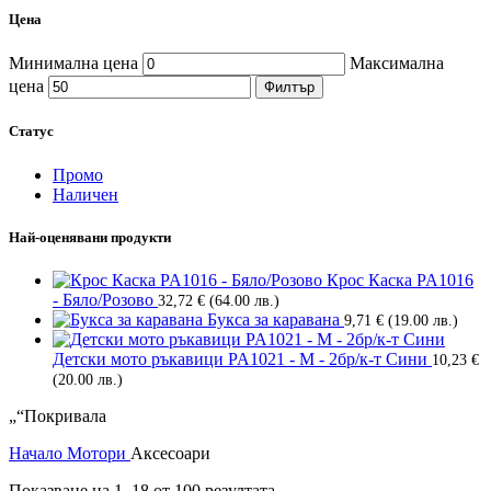
Цена
Минимална цена
Максимална
цена
Филтър
Статус
Промо
Наличен
Най-оценявани продукти
Крос Каска PA1016
- Бяло/Розово
32,72
€
(64.00 лв.)
Букса за каравана
9,71
€
(19.00 лв.)
Детски мото ръкавици PA1021 - M - 2бр/к-т Сини
10,23
€
(20.00 лв.)
„“Покривала
Начало
Мотори
Аксесоари
Показване на 1–18 от 100 резултата