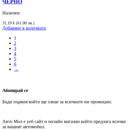
ЧЕРНО
Наличен
31,19
€
(61.00 лв.)
Добавяне в количката
1
2
3
4
5
6
→
Абонирай се
Бъди първия който ще ознае за всичките ни промоции.
Авто Мол е уеб сайт и онлайн магазин който предлага всичко
за вашият автомобил.