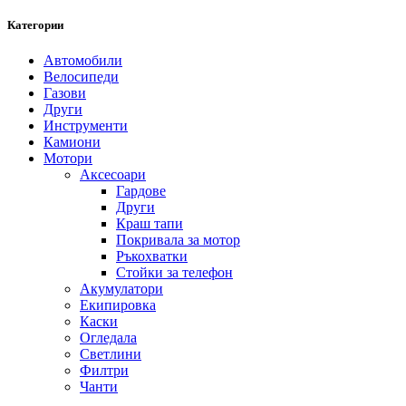
Категории
Автомобили
Велосипеди
Газови
Други
Инструменти
Камиони
Мотори
Аксесоари
Гардове
Други
Краш тапи
Покривала за мотор
Ръкохватки
Стойки за телефон
Акумулатори
Екипировка
Каски
Огледала
Светлини
Филтри
Чанти