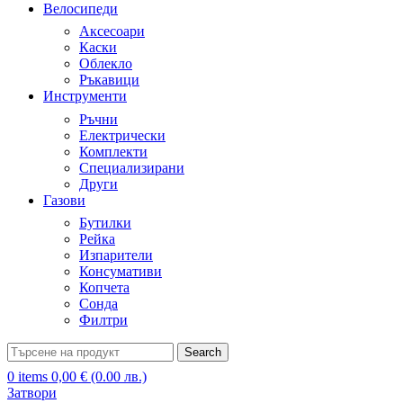
Велосипеди
Аксесоари
Каски
Облекло
Ръкавици
Инструменти
Ръчни
Електрически
Комплекти
Специализирани
Други
Газови
Бутилки
Рейка
Изпарители
Консумативи
Копчета
Сонда
Филтри
Search
0
items
0,00
€
(0.00 лв.)
Затвори