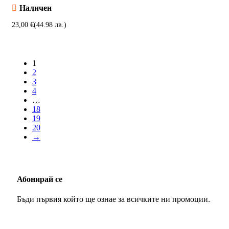
Наличен
€
Добавяне в количката
1
2
3
4
…
18
19
20
→
Абонирай се
Бъди първия който ще ознае за всичките ни промоции.