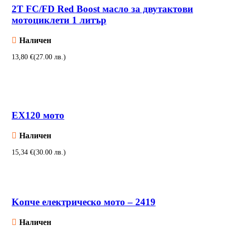
2T FC/FD Red Boost масло за двутактови
мотоциклети 1 литър
Наличен
€
Добавяне в количката
EХ120 мото
Наличен
€
Добавяне в количката
Kопче електрическо мото – 2419
Наличен