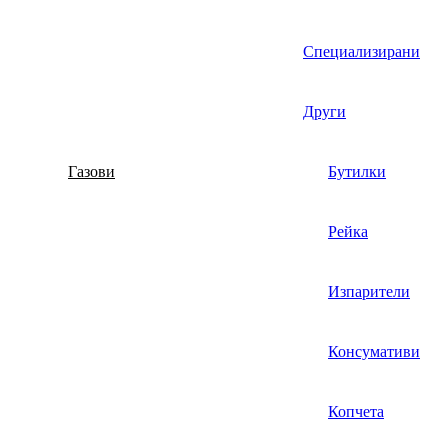
Специализирани
Други
Газови
Бутилки
Рейка
Изпарители
Консумативи
Копчета