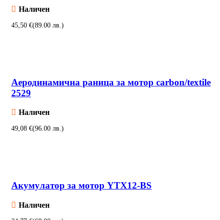
Наличен
€
Добавяне в количката
Аеродинамична раница за мотор carbon/textile
2529
Наличен
€
Добавяне в количката
Акумулатор за мотор YTX12-BS
Наличен