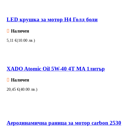
LED крушка за мотор H4 Голд боди
Наличен
€
Добавяне в количката
XADO Atomic Oil 5W-40 4T MA 1литър
Наличен
€
Добавяне в количката
Аеродинамична раница за мотор carbon 2530