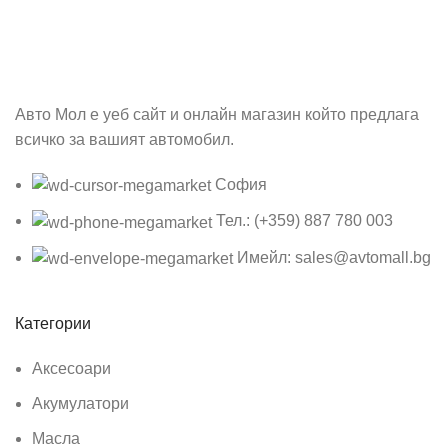
Бъди първия който ще ознае за всичките ни промоции.
Авто Мол е уеб сайт и онлайн магазин който предлага
всичко за вашият автомобил.
София
Тел.: (+359) 887 780 003
Имейл: sales@avtomall.bg
Категории
Аксесоари
Акумулатори
Масла