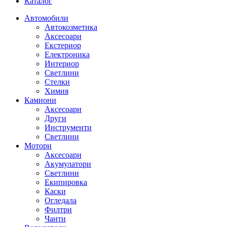
Каталог
Автомобили
Автокозметика
Аксесоари
Екстериор
Електроника
Интериор
Светлини
Стелки
Химия
Камиони
Аксесоари
Други
Инструменти
Светлини
Мотори
Аксесоари
Акумулатори
Светлини
Екипировка
Каски
Огледала
Филтри
Чанти