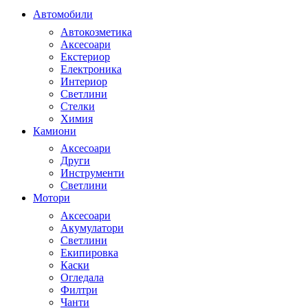
Автомобили
Автокозметика
Аксесоари
Екстериор
Електроника
Интериор
Светлини
Стелки
Химия
Камиони
Аксесоари
Други
Инструменти
Светлини
Мотори
Аксесоари
Акумулатори
Светлини
Екипировка
Каски
Огледала
Филтри
Чанти