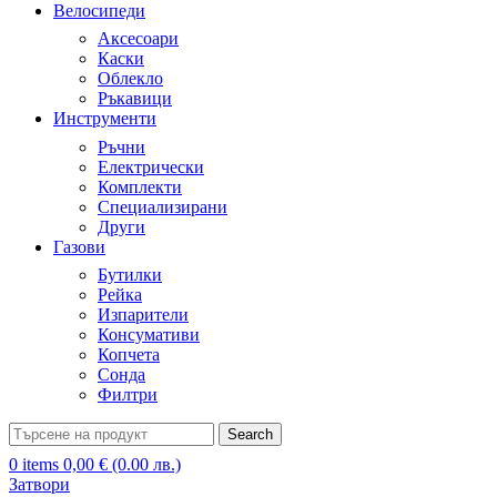
Велосипеди
Аксесоари
Каски
Облекло
Ръкавици
Инструменти
Ръчни
Електрически
Комплекти
Специализирани
Други
Газови
Бутилки
Рейка
Изпарители
Консумативи
Копчета
Сонда
Филтри
Search
0
items
0,00
€
(0.00 лв.)
Затвори