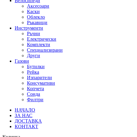
Велосипеди
Аксесоари
Каски
Облекло
Ръкавици
Инструменти
Ръчни
Електрически
Комплекти
Специализирани
Други
Газови
Бутилки
Рейка
Изпарители
Консумативи
Копчета
Сонда
Филтри
НАЧАЛО
ЗА НАС
ДОСТАВКА
КОНТАКТ
Количка