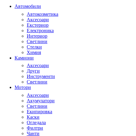
Автомобили
Автокозметика
Аксесоари
Екстериор
Електроника
Интериор
Светлини
Стелки
Химия
Камиони
Аксесоари
Други
Инструменти
Светлини
Мотори
Аксесоари
Акумулатори
Светлини
Екипировка
Каски
Огледала
Филтри
Чанти