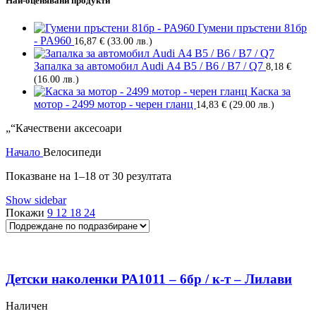
Най-оценявани продукти
Гумени пръстени 81бр
- PA960
16,87
€
(33.00 лв.)
Запалка за автомобил Audi А4 B5 / B6 / B7 / Q7
8,18
€
(16.00 лв.)
Каска за
мотор - 2499 мотор - черен гланц
14,83
€
(29.00 лв.)
„“Качествени аксесоари
Начало
Велосипеди
Показване на 1–18 от 30 резултата
Show sidebar
Покажи
9
12
18
24
Детски наколенки РА1011 – 6бр / к-т – Лилави
Наличен