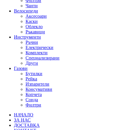
Филтри
Чанти
Велосипеди
Аксесоари
Каски
Облекло
Ръкавици
Инструменти
Ръчни
Електрически
Комплекти
Специализирани
Други
Газови
Бутилки
Рейка
Изпарители
Консумативи
Копчета
Сонда
Филтри
НАЧАЛО
ЗА НАС
ДОСТАВКА