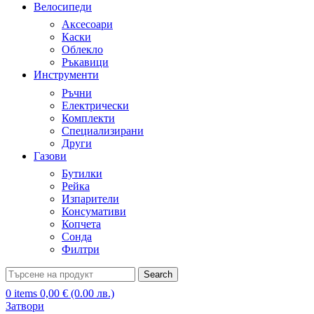
Велосипеди
Аксесоари
Каски
Облекло
Ръкавици
Инструменти
Ръчни
Електрически
Комплекти
Специализирани
Други
Газови
Бутилки
Рейка
Изпарители
Консумативи
Копчета
Сонда
Филтри
Search
0
items
0,00
€
(0.00 лв.)
Затвори