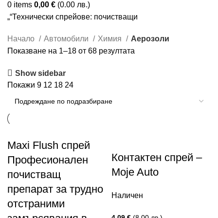
0
items
0,00
€
(0.00 лв.)
„“Технически спрейове: почистващи
Начало
Автомобили
Химия
Аерозоли
Показване на 1–18 от 68 резултата
Show sidebar
Покажи
9
12
18
24
Maxi Flush спрей
Контактен спрей –
Професионален
Moje Auto
почистващ
препарат за трудно
Наличен
отстраними
4,09
€
(8.00 лв.)