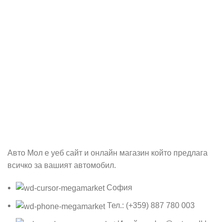
Абонирай се
Бъди първия който ще ознае за всичките ни промоции.
Авто Мол е уеб сайт и онлайн магазин който предлага
всичко за вашият автомобил.
София
Тел.: (+359) 887 780 003